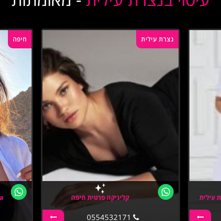
נצרת עילית
חיפה
ת עילית
קליניקה פרטית חיפה
fa
0554532171