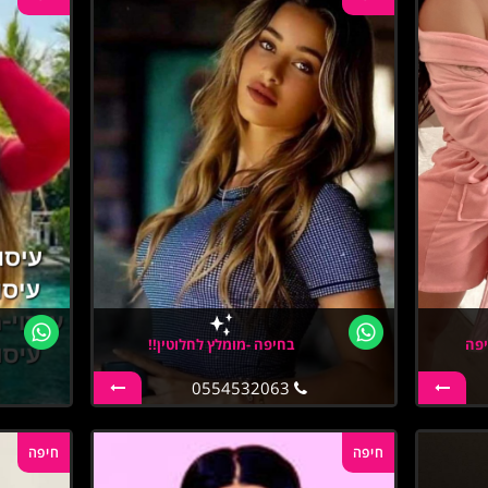
יפה
בחיפה -מומלץ לחלוטין!!
0554532063
חיפה
חיפה