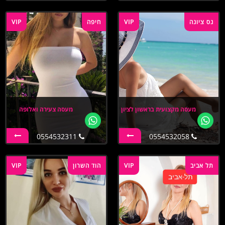
נס ציונה
VIP
חיפה
VIP
מעסה מקצועית בראשון לציון
מעסה צעירה ואלופה
0554532311
0554532058
תל אביב
VIP
הוד השרון
VIP