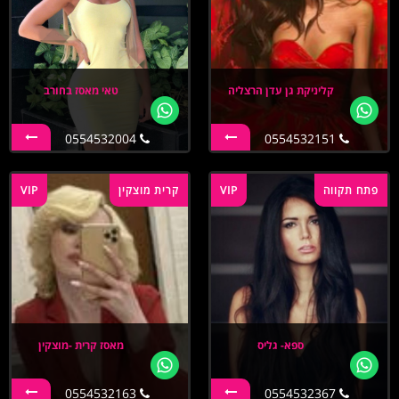
קליניקת גן עדן הרצליה
טאי מאסז בחורב
0554532004
0554532151
פתח תקווה
VIP
קרית מוצקין
VIP
ספא- גליס
מאסז קרית -מוצקין
0554532163
0554532367