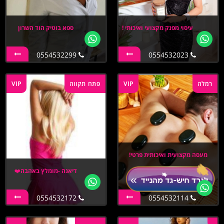
עיסוי מפנק מקצועי ואיכותי !
ספא בוטיק הוד השרון
0554532299
0554532023
רמלה
VIP
פתח תקווה
VIP
מעסה מקצועית ואיכותית פרטי!
דיאנה -מומלץ באהבה❤️
0554532172
0554532114