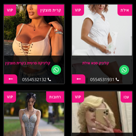
אילת
VIP
קרית מוצקין
VIP
קליניק ספא אילת
קליניקה פרטית בקרית מוצקין
0554532132
0554531931
עכו
VIP
רחובות
VIP