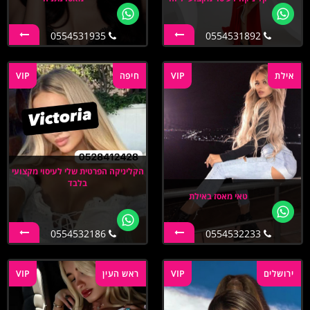
0554531935
0554531892
אילת
VIP
חיפה
VIP
הקליניקה הפרטית שלי לעיסוי מקצועי
בלבד
טאי מאסז באילת
0554532186
0554532233
ירושלים
VIP
ראש העין
VIP