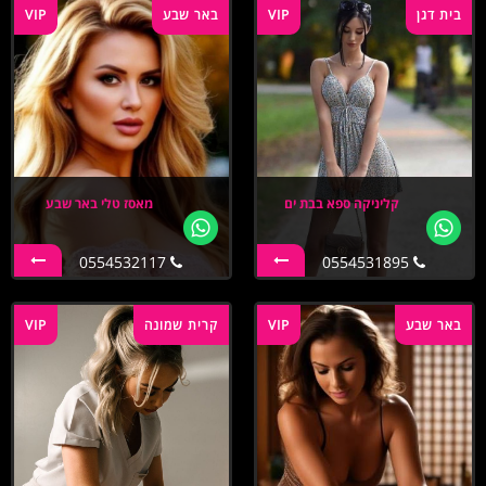
בית דגן
VIP
באר שבע
VIP
קליניקה ספא בבת ים
מאסז טלי באר שבע
0554532117
0554531895
באר שבע
VIP
קרית שמונה
VIP