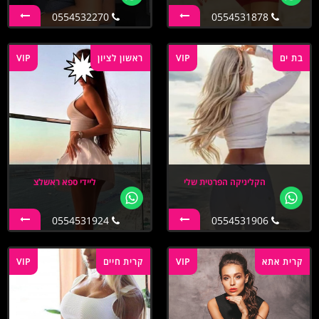
0554532270
0554531878
בת ים
VIP
ראשון לציון
VIP
הקליניקה הפרטית שלי
ליידי ספא ראשלצ
0554531924
0554531906
קרית אתא
VIP
קרית חיים
VIP