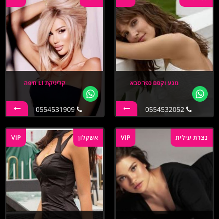
מגע וקסם כפר סבא
קליניקת LI חיפה
0554531909
0554532052
נצרת עילית
VIP
אשקלון
VIP