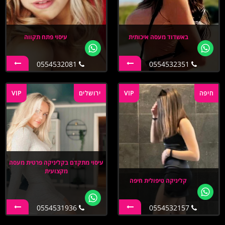
באשדוד מעסה איכותית
עיסוי פתח תקווה
0554532081
0554532351
חיפה
VIP
ירושלים
VIP
עיסוי מתקדם בקליניקה פרטית מעסה
מקצועית
קליניקה טיפולית חיפה
0554531936
0554532157