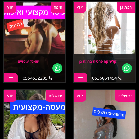
רמת גן
VIP
חיפה
VIP
קליניקה פרטית ברמת גן
שאנל עיסויים
0554532235
0536051454
ירושלים
VIP
ירושלים
VIP