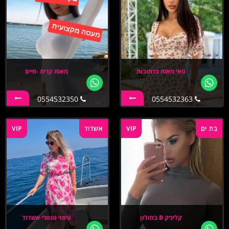
טאי מאסז ברחובות
מאסז קרית -חיים
0554532350
0554532363
בת ים
VIP
אשדוד
VIP
קליניק B בחולון
עיסוי טנטרי אשדוד