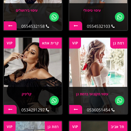
עיסוי טיפולי
עיסוי בירושלים
0554532158
0554532103
רמת גן
VIP
קרית אתא
VIP
עיסוי מקצועי ברמת גן
קליניק
0534291297
0536051454
תל אביב
VIP
רמת גן
VIP