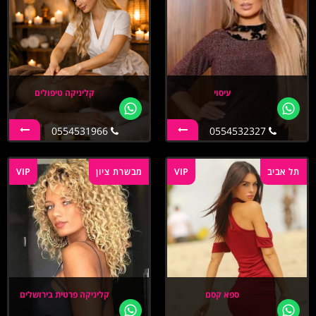
עיסוי
קליניקה טיפולים
0554531966
0554532327
תל אביב
VIP
מבשרת ציון
VIP
ספא קסם
קליניקה פרטית בירושלים