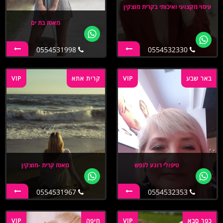
עיסוי מקצועי ואיכותי בקרית מוצקין
מאסז בת ים
0554531998
0554532330
באר שבע
VIP
קרית אתא
VIP
טיפולי רוגע לנפש
מאסז קרית -מוצקין
0554531967
0554532353
כפר סבא
VIP
חיפה
VIP