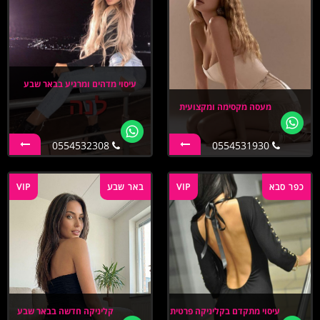
עיסוי מדהים ומרגיע בבאר שבע
מעסה מקסימה ומקצועית
0554532308
0554531930
כפר סבא
VIP
באר שבע
VIP
עיסוי מתקדם בקליניקה פרטית
קליניקה חדשה בבאר שבע