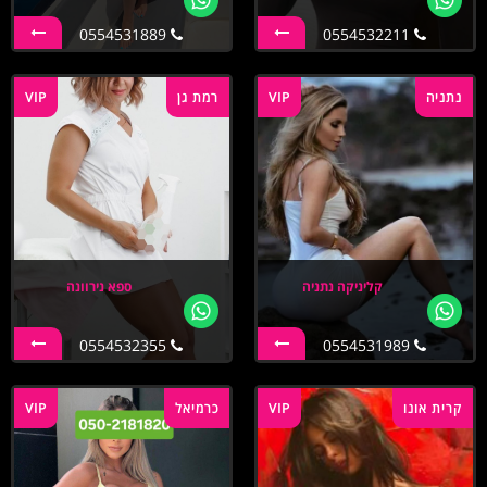
0554531889
0554532211
נתניה
VIP
רמת גן
VIP
קליניקה נתניה
ספא נירוונה
0554532355
0554531989
קרית אונו
VIP
כרמיאל
VIP