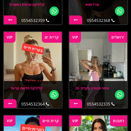
אדל ספא
קליניקה פרטית באשדוד
0554532359
0554532368
ירושלים
VIP
קריית ים
VIP
עיסוי טנטרה בקרית גת
קליניקה חדשה קריות
0554532364
0554532335
רחובות
VIP
קרית חיים
VIP