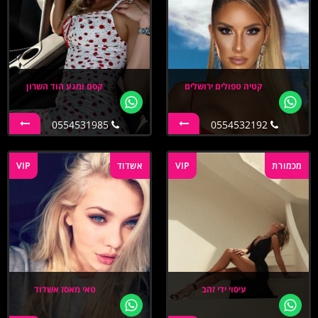
קטיה טפולים ירושלים
קסם ומגע הוד השרון
0554531985
0554532192
מכמורת
VIP
אשדוד
VIP
עיסוי ידי זהב
טאי מאסז אשדוד