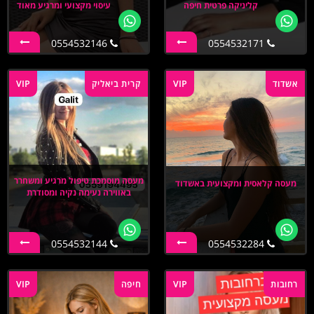
קליניקה פרטית חיפה
עיסוי מקצועי ומרגיע מאוד
0554532146
0554532171
אשדוד
VIP
קרית ביאליק
VIP
מעסה מוסמכת טיפול מרגיע ומשחרר
מעסה קלאסית ומקצועית באשדוד
באווירה נעימה נקיה ומסודרת
0554532144
0554532284
רחובות
VIP
חיפה
VIP