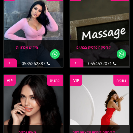
קליניקה פרטית בבת ים
חידוש אנרגיות
0535262887
0554532071
נתניה
VIP
נתניה
VIP
קליניקה לעיסוי מקצועי ליזה
מאסז נתניה