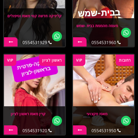
קליניקה חדשה קטי מאסז וטיפולים
מעסה מהממת בבית -שמש
0554531929
0554531960
רחובות
VIP
ראשון לציון
VIP
מאסז מקצועי
קרין מאסז ראשון לציון
0554531920
0554531950