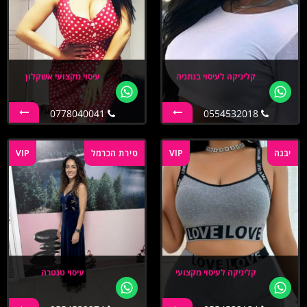
קליניקה לעיסוי בנתניה
עיסוי מקצועי אשקלון
0778040041
0554532018
יבנה
VIP
טירת הכרמל
VIP
קליניקה לעיסוי מקצועי
עיסוי טנטרה