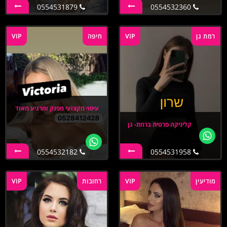
0554531879
0554532360
רמת גן
VIP
חיפה
VIP
עיסוי מקצועי מפנק ומרגיע מאוד
קליניקה פרטית ברמת- גן
0554532182
0554531958
מודיעין
VIP
רחובות
VIP