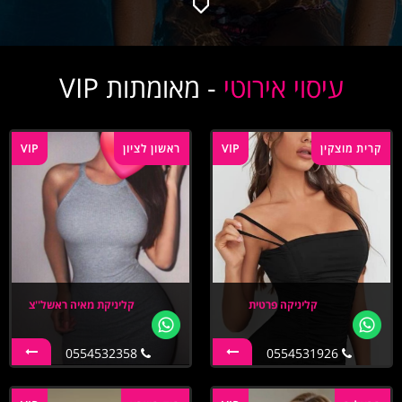
עיסוי אירוטי
- מאומתות VIP
קרית מוצקין
VIP
ראשון לציון
VIP
קליניקה פרטית
קליניקת מאיה ראשל''צ
0554532358
0554531926