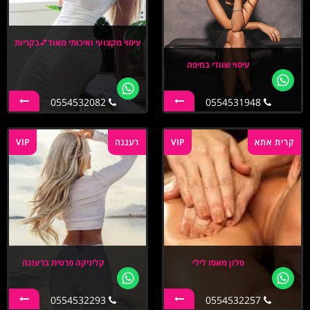
עיסוי מקצועי ואיכותי מאוד💕בקריות
עיסוי שוודי בחיפה
0554532082
0554531948
קרית אתא
VIP
רעננה
VIP
סלון מאסז לילי
קליניקה פרטית ברעננה
0554532293
0554532257