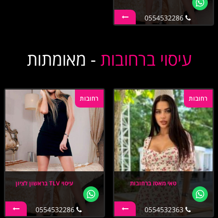
0554532286
עיסוי ברחובות
- מאומתות
רחובות
רחובות
טאי מאסז ברחובות
עיסוי TLV בראשון לציון
0554532286
0554532363