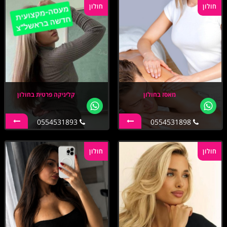
חולון
חולון
מאסז בחולון
קליניקה פרטית בחולון
0554531893
0554531898
חולון
חולון