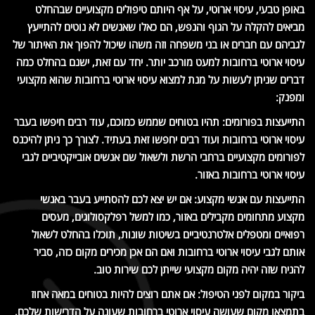
באופן טבעי, עיסוי ארוטי, על אף היותם טיפולים מקצועיים שבהחלט
מביאים להקלה על הגוף והנפש, הם כאלו שאנשים לא נוטים להתייעץ
לגביהם עם חברים או בני משפחה וזה משהו שיכול להפוך את האיתור של
עיסוי ארוטי ברחובות למעט מורכב יותר. יחד עם זאת, ישנם בהחלט כמה
דברים שניתן לעשות על מנת למצוא עיסוי ארוטי ברחובות שהוא מקצועי
ומפנק:
התייעצות בפורומים: תהיו בטוחים שממש כמוכם, עוד רבים חיפשו בעבר
עיסוי ארוטי ברחובות ועוד רבים יחפשו זאת בעתיד. לצורך כך ניתן להיכנס
לפורומים מקצועיים ברחבי הרשת ולשאול שם אנשים אובייקטיביים לגבי
עיסוי ארוטי ברחובות באזור.
התייעצות עם אנשי מקצוע: אם יש יצא לכם להסתייע בעבר באנשי
מקצוע מתחומים מקבילים באזור, כמו למשל רפלקסולוגים, מעסים
רפואיים ומטפלים אלטרנטיביים בשיטות שונות, תוכלו בהחלט לשאול
אותם לגבי עיסוי ארוטי ברחובות ואם הם אכן מכירים מקום כזה, סביר
להניח שזה יהיה מקום מקצועי שייתן לכם שירות טוב.
ביקור במקום לפני הטיפול: אם אתם רוצים להיות בטוחים במאה אחוז
בתמצאו מקום שעושה עיסוי ארוטי ברחובות שעונה על הדרישות שלכם,