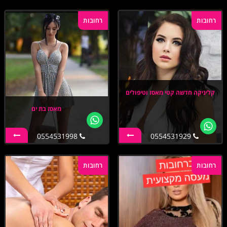
רחובות
רחובות
קליניקה חדשה קטי מאסז וטיפולים
מאסז בת ים
0554531998
0554531929
רחובות
רחובות