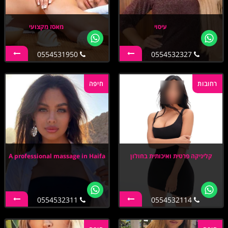
עיסוי
מאסז מקצועי
0554531950
0554532327
רחובות
חיפה
קליניקה פרטית ואיכותית בחולון
A professional massage in Haifa
0554532311
0554532114