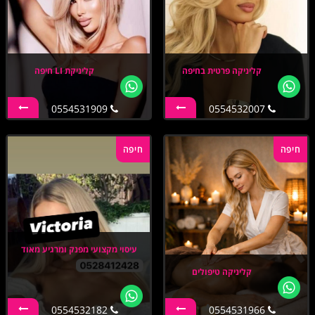
קליניקה פרטית בחיפה
קליניקת LI חיפה
0554531909
0554532007
חיפה
חיפה
עיסוי מקצועי מפנק ומרגיע מאוד
קליניקה טיפולים
0554532182
0554531966