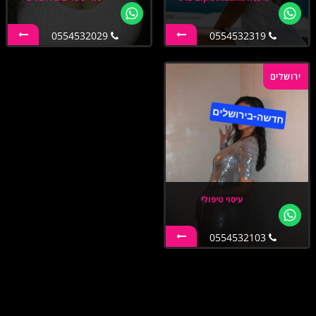
0554532029
0554532319
ירושלים
עיסוי טיפולי
0554532103