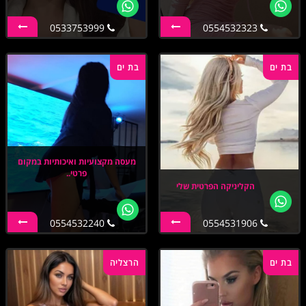
0533753999
0554532323
בת ים
בת ים
מעסה מקצועיות ואיכותיות במקום
פרטי..
הקליניקה הפרטית שלי
0554532240
0554531906
בת ים
הרצליה