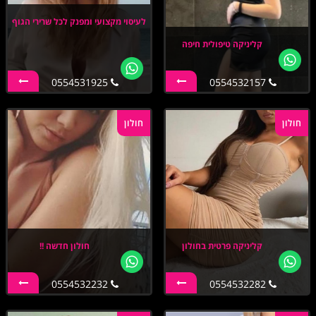
לעיסוי מקצועי ומפנק לכל שרירי הגוף
קליניקה טיפולית חיפה
0554531925
0554532157
חולון
חולון
קליניקה פרטית בחולון
חולון חדשה !!
0554532232
0554532282