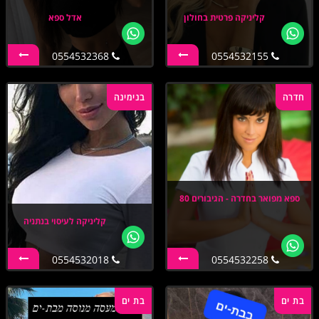
קליניקה פרטית בחולון
אדל ספא
0554532368
0554532155
חדרה
בנימינה
ספא מפואר בחדרה - הגיבורים 80
קליניקה לעיסוי בנתניה
0554532018
0554532258
בת ים
בת ים