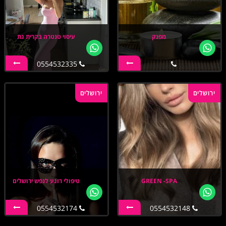
מפנק
עיסוי טנטרה בקרית גת
0554532335
ירושלים
ירושלים
GREEN -SPA
טיפולי רוגע לנפש ירושלים
0554532174
0554532148