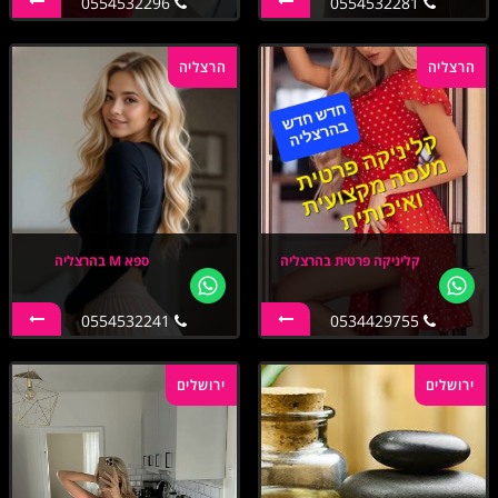
0554532296
0554532281
הרצליה
הרצליה
קליניקה פרטית בהרצליה
ספא M בהרצליה
0554532241
0534429755
ירושלים
ירושלים