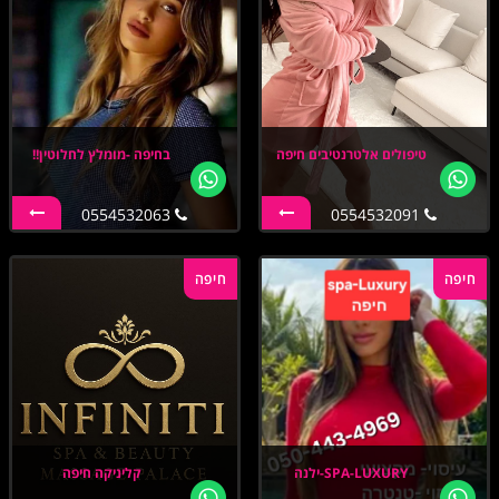
טיפולים אלטרנטיבים חיפה
בחיפה -מומלץ לחלוטין!!
0554532063
0554532091
חיפה
חיפה
SPA-LUXURY-ילנה
קליניקה חיפה