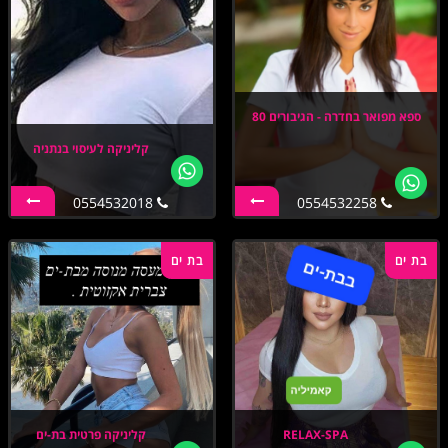
ספא מפואר בחדרה - הגיבורים 80
קליניקה לעיסוי בנתניה
0554532018
0554532258
בת ים
בת ים
RELAX-SPA
קליניקה פרטית בת-ים