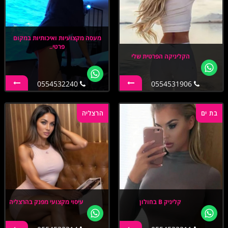
מעסה מקצועיות ואיכותיות במקום
פרטי..
הקליניקה הפרטית שלי
0554532240
0554531906
בת ים
הרצליה
קליניק B בחולון
עיסוי מקצועי מפנק בהרצליה