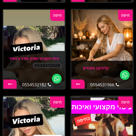
חיפה
חיפה
עיסוי מקצועי מפנק ומרגיע מאוד
קליניקה טיפולים
0554532182
0554531966
חיפה
חיפה