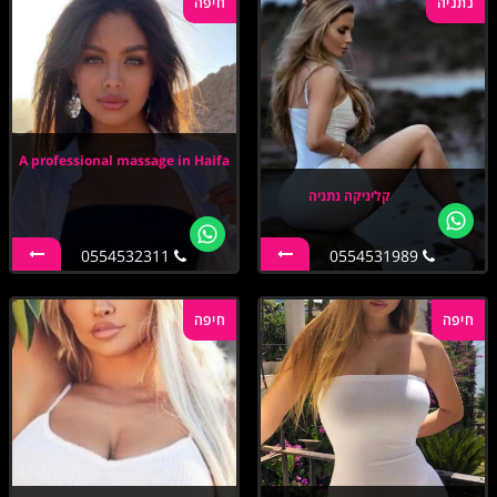
נתניה
חיפה
A professional massage in Haifa
קליניקה נתניה
0554532311
0554531989
חיפה
חיפה