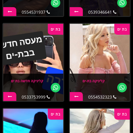
0554531937
0539346641
בת ים
בת ים
קליניקה בת-ים
קליניקה חדשה בת ים
0533753999
0554532323
בת ים
בת ים