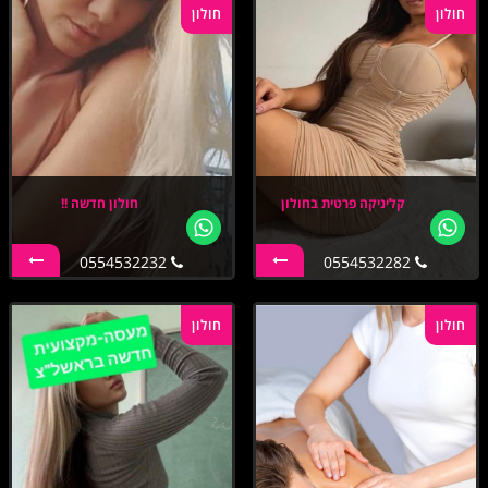
חולון
חולון
קליניקה פרטית בחולון
חולון חדשה !!
0554532232
0554532282
חולון
חולון