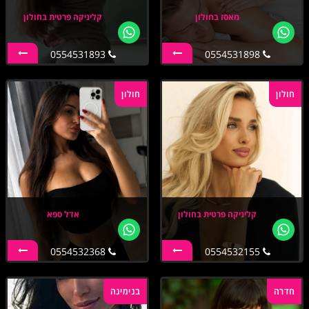
מאסז בחולון
קליניקה פרטית בחולון
0554531893
0554531898
חולון
חולון
קליניקה פרטית בחולון
אדל ספא
0554532368
0554532155
חדרה
בנימינה