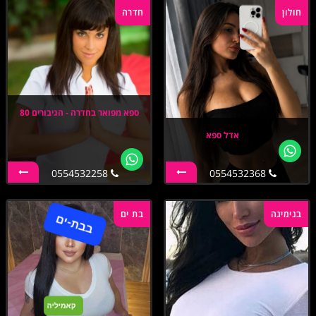
חולון
חדרה
ספא מפואר בחדרה - הגיבורים 80
אדל ספא
0554532258
0554532368
בנימינה
בת ים