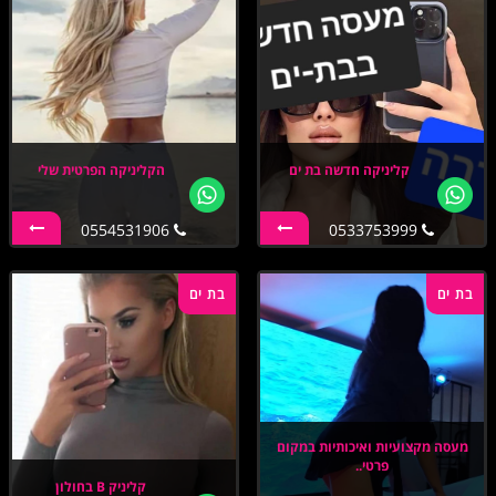
קליניקה חדשה בת ים
הקליניקה הפרטית שלי
0554531906
0533753999
בת ים
בת ים
מעסה מקצועיות ואיכותיות במקום
פרטי..
קליניק B בחולון