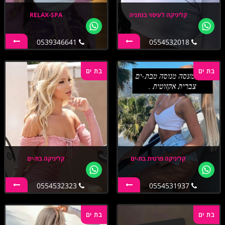
קליניקה לעיסוי בנתניה
RELAX-SPA
0539346641
0554532018
בת ים
בת ים
קליניקה פרטית בת-ים
קליניקה בת-ים
0554532323
0554531937
בת ים
בת ים