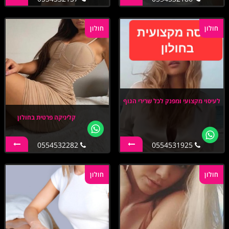
חולון
חולון
לעיסוי מקצועי ומפנק לכל שרירי הגוף
קליניקה פרטית בחולון
0554532282
0554531925
חולון
חולון