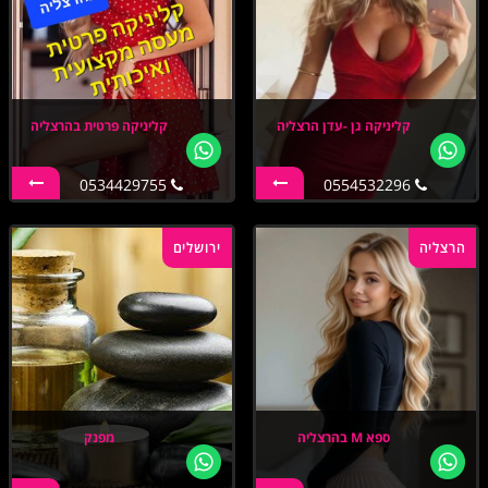
קליניקה גן -עדן הרצליה
קליניקה פרטית בהרצליה
0534429755
0554532296
הרצליה
ירושלים
ספא M בהרצליה
מפנק