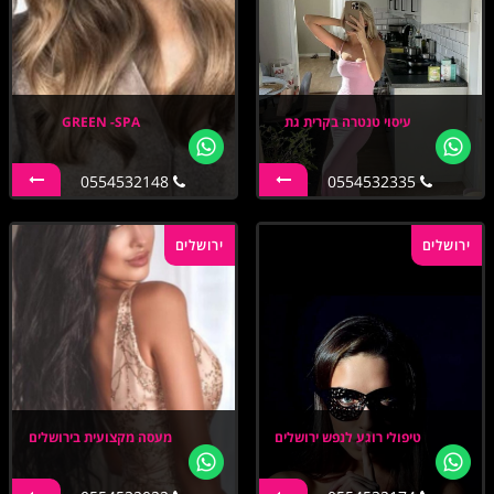
עיסוי טנטרה בקרית גת
GREEN -SPA
0554532148
0554532335
ירושלים
ירושלים
טיפולי רוגע לנפש ירושלים
מעסה מקצועית בירושלים