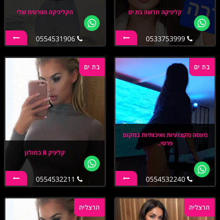
קליניקה חדשה בת ים
הקליניקה הפרטית שלי
0554531906
0533753999
בת ים
בת ים
מעסה מקצועיות ואיכותיות במקום
פרטי..
קליניק B בחולון
0554532211
0554532240
הרצליה
הרצליה