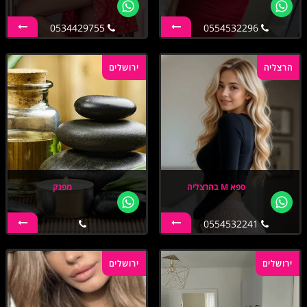
0534429755
0554532296
הרצליה
ירושלים
ספא M בהרצליה
מפנק
0554532241
ירושלים
ירושלים