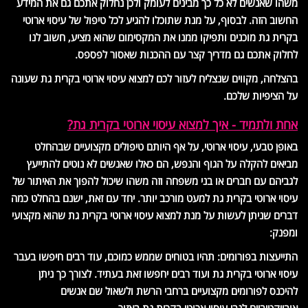
משהו שאנשים לא כל כך מבינים לעומק ולכן נחלוק אתכם גם את המידע
החשוב הזה. לבסוף, על מנת שתוכלו להגיע לכל טיפול של עיסוי ארוטי
בקרית גת מוכנים ותפיקו ממנו את המקסימום שהוא מציע, חשוב לנו
לחלוק אתכם גם מדריך קצר עם ההכנות שאסור לפספס.
בהצלחה, מקווים שנצליח לעזור לכם למצוא עיסוי ארוטי בקרית גת שעונה
על הציפיות שלכם.
אחת ולתמיד - איך למצוא עיסוי ארוטי בקרית גת?
באופן טבעי, עיסוי ארוטי, על אף היותם טיפולים מקצועיים שבהחלט
מביאים להקלה על הגוף והנפש, הם כאלו שאנשים לא נוטים להתייעץ
לגביהם עם חברים או בני משפחה וזה משהו שיכול להפוך את האיתור של
עיסוי ארוטי בקרית גת למעט מורכב יותר. יחד עם זאת, ישנם בהחלט כמה
דברים שניתן לעשות על מנת למצוא עיסוי ארוטי בקרית גת שהוא מקצועי
ומפנק:
התייעצות בפורומים: תהיו בטוחים שממש כמוכם, עוד רבים חיפשו בעבר
עיסוי ארוטי בקרית גת ועוד רבים יחפשו זאת בעתיד. לצורך כך ניתן
להיכנס לפורומים מקצועיים ברחבי הרשת ולשאול שם אנשים