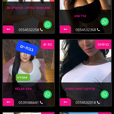
ספא מפואר בחדרה - הגיבורים 80
אדל ספא
0554532258
0554532368
בנימינה
בת ים
קליניקה לעיסוי בנתניה
RELAX-SPA
0539346641
0554532018