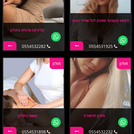
לעיסוי מקצועי ומפנק לכל שרירי הגוף
קליניקה פרטית בחולון
0554532282
0554531925
חולון
חולון
חולון חדשה !!
מאסז בחולון
0554531898
0554532232