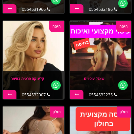
0554531966
0554532186
חיפה
חיפה
שאנל עיסויים
קליניקה פרטית בחיפה
0554532007
0554532235
חולון
חולון