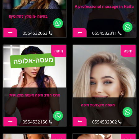
A professional massage in Haifa
בחיפה -מומלץ לחלוטין!!
0554532063
0554532311
חיפה
חיפה
מרכז חורב חיפה מעסה מקצועית
מעסה מקצועית חיפה
0554532156
0554532002