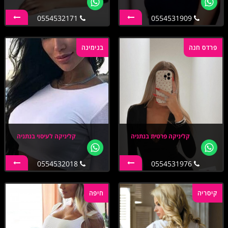
0554532171
0554531909
פרדס חנה
בנימינה
קליניקה פרטית בנתניה
קליניקה לעיסוי בנתניה
0554532018
0554531976
קיסריה
חיפה