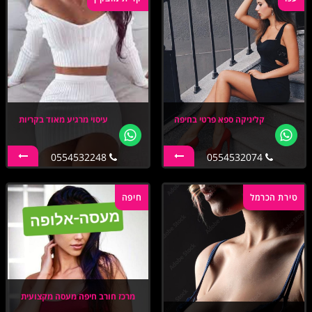
קליניקה ספא פרטי בחיפה
עיסוי מרגיע מאוד בקריות
0554532248
0554532074
טירת הכרמל
חיפה
מרכז חורב חיפה מעסה מקצועית