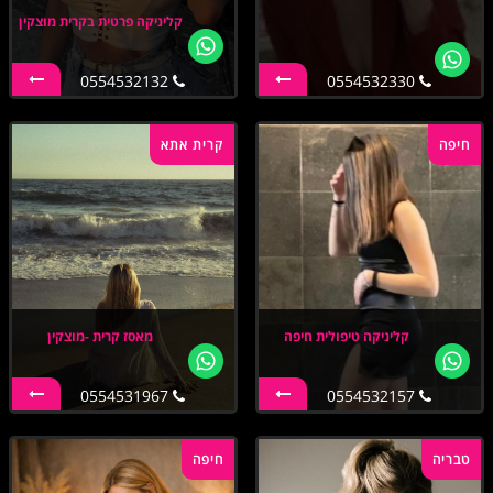
קליניקה פרטית בקרית מוצקין
0554532132
0554532330
חיפה
קרית אתא
קליניקה טיפולית חיפה
מאסז קרית -מוצקין
0554531967
0554532157
טבריה
חיפה