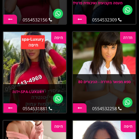
מעסה מקצועית ואיכותית פרטי!!
0554532156
0554532309
חדרה
חיפה
ספא מפואר בחדרה - הגיבורים 80
SPA-LUXURY-ילנה
0554531881
0554532258
חיפה
חיפה