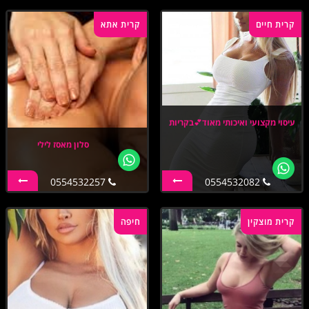
קרית חיים
קרית אתא
עיסוי מקצועי ואיכותי מאוד💕בקריות
סלון מאסז לילי
0554532257
0554532082
קרית מוצקין
חיפה