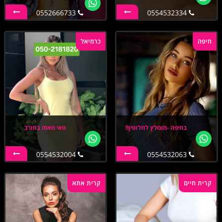
0552666733
0554532334
חיפה
כרמיאל
בחיפה -מומלץ לחלוטין!!
טאי מאסז בחורב
0554532004
0554532063
קרית חיים
קרית אתא