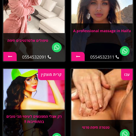
A professional massage in Haifa
טיפולים אלטרנטיבים חיפה
0554532091
0554532311
עכו
קרית מוצקין
רק אצלי המפגשים לעיסוי הכי טובים
בהתחייבות !!
טנטרה חיפה פרטי