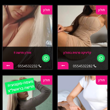
חולון
חולון
קליניקה פרטית בחולון
חולון חדשה !!
0554532232
0554532282
חולון
חולון