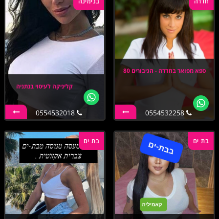
חדרה
בנימינה
ספא מפואר בחדרה - הגיבורים 80
קליניקה לעיסוי בנתניה
0554532018
0554532258
בת ים
בת ים