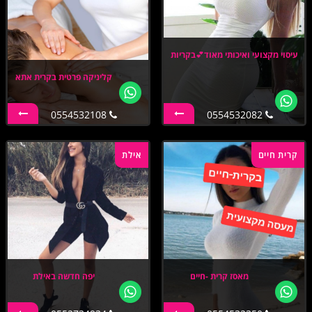
עיסוי מקצועי ואיכותי מאוד💕בקריות
קליניקה פרטית בקרית אתא
0554532108
0554532082
קרית חיים
אילת
מאסז קרית -חיים
יפה חדשה באילת