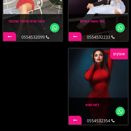
טאי מאסז באילת
עיסוי פרטי מיוחד ואיכותי
0554532099
0554532233
אופקים
לאוי ספא
0554532354