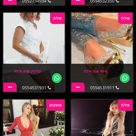
0552734934
0554532350
אילת
אילת
עיסוי אנה אילת
קליניק ספא אילת
0554531931
0554531911
אילת
אופקים