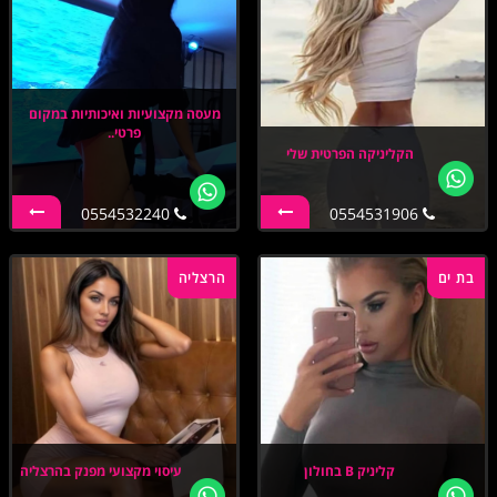
מעסה מקצועיות ואיכותיות במקום
פרטי..
הקליניקה הפרטית שלי
0554532240
0554531906
בת ים
הרצליה
קליניק B בחולון
עיסוי מקצועי מפנק בהרצליה