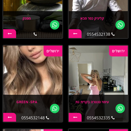
קליניק כפר סבא
מפנק
0554532138
ירושלים
ירושלים
עיסוי טנטרה בקרית גת
GREEN -SPA
0554532148
0554532335