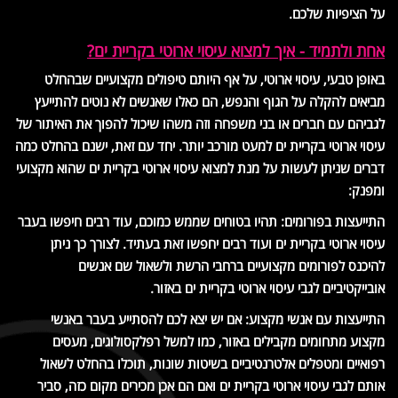
על הציפיות שלכם.
אחת ולתמיד - איך למצוא עיסוי ארוטי בקריית ים?
באופן טבעי, עיסוי ארוטי, על אף היותם טיפולים מקצועיים שבהחלט
מביאים להקלה על הגוף והנפש, הם כאלו שאנשים לא נוטים להתייעץ
לגביהם עם חברים או בני משפחה וזה משהו שיכול להפוך את האיתור של
עיסוי ארוטי בקריית ים למעט מורכב יותר. יחד עם זאת, ישנם בהחלט כמה
דברים שניתן לעשות על מנת למצוא עיסוי ארוטי בקריית ים שהוא מקצועי
ומפנק:
התייעצות בפורומים: תהיו בטוחים שממש כמוכם, עוד רבים חיפשו בעבר
עיסוי ארוטי בקריית ים ועוד רבים יחפשו זאת בעתיד. לצורך כך ניתן
להיכנס לפורומים מקצועיים ברחבי הרשת ולשאול שם אנשים
אובייקטיביים לגבי עיסוי ארוטי בקריית ים באזור.
התייעצות עם אנשי מקצוע: אם יש יצא לכם להסתייע בעבר באנשי
מקצוע מתחומים מקבילים באזור, כמו למשל רפלקסולוגים, מעסים
רפואיים ומטפלים אלטרנטיביים בשיטות שונות, תוכלו בהחלט לשאול
אותם לגבי עיסוי ארוטי בקריית ים ואם הם אכן מכירים מקום כזה, סביר