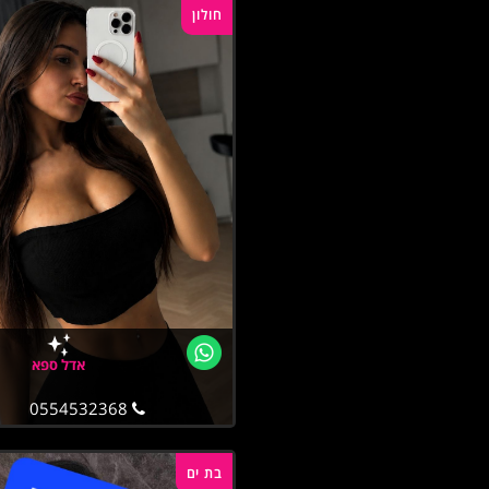
חולון
אדל ספא
0554532368
בת ים