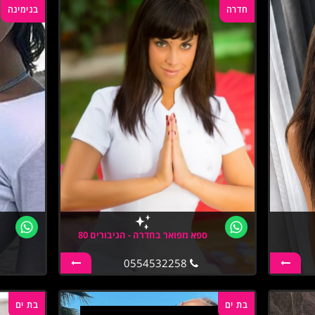
חדרה
בנימינה
ספא מפואר בחדרה - הגיבורים 80
0554532258
בת ים
בת ים