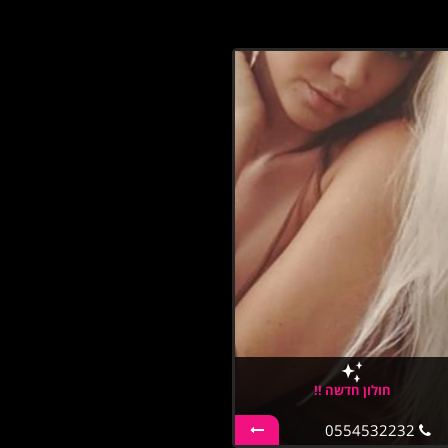
חולון חדשה !!
0554532232