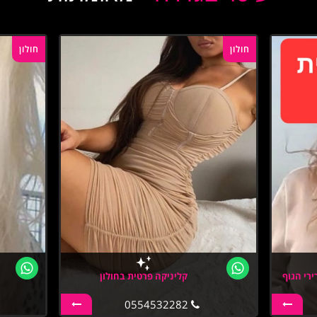
חולון
חולון
ירי הגוף
קליניקה פרטית בחולון
0554532282