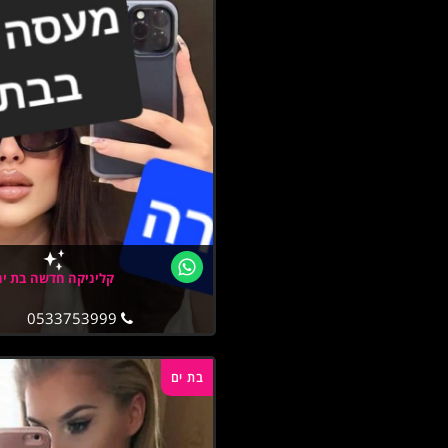
קליניקה חדשה בת ים
0533753999
בת ים