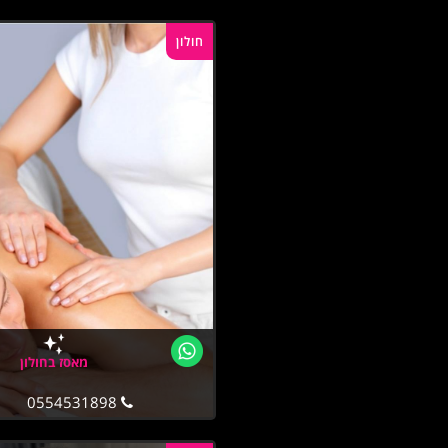
חולון
מאסז בחולון
0554531898