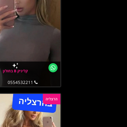
קליניק B בחולון
0554532211
הרצליה