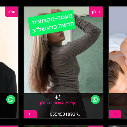
חולון
חולון
קליניקה פרטית בחולון
0554531893