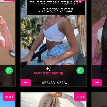
קליניקה פרטית בת-ים
0554531937
בת ים
בת ים