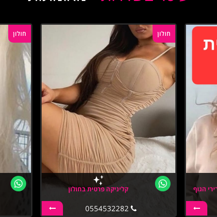
חולון
חולון
ירי הגוף
קליניקה פרטית בחולון
0554532282