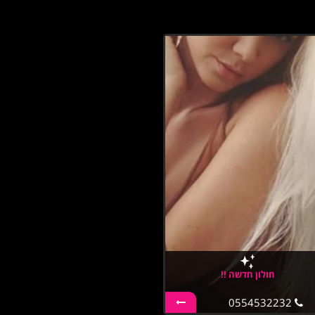
חולון חדשה !!
0554532232