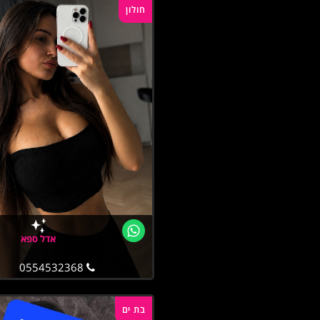
חולון
אדל ספא
0554532368
בת ים