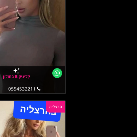
קליניק B בחולון
0554532211
הרצליה