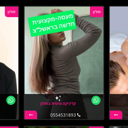
חולון
חולון
קליניקה פרטית בחולון
0554531893