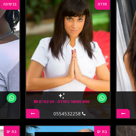
חדרה
בנימינה
ספא מפואר בחדרה - הגיבורים 80
0554532258
בת ים
בת ים