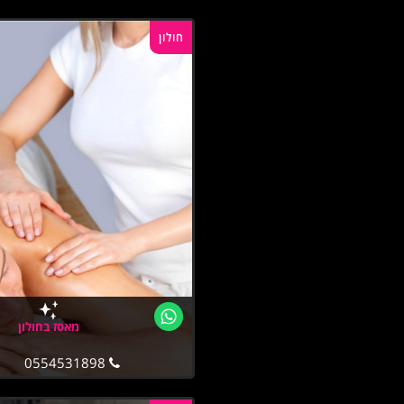
חולון
מאסז בחולון
0554531898