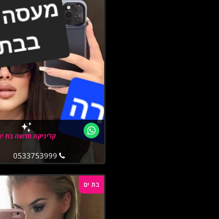
קליניקה חדשה בת ים
0533753999
בת ים