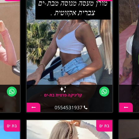
קליניקה פרטית בת-ים
0554531937
בת ים
בת ים